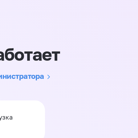
аботает
министратора
узка