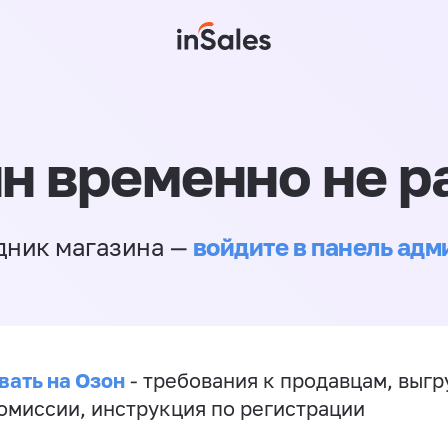
н временно не р
войдите в панель ад
дник магазина —
вать на Озон
- требования к продавцам, выгр
комиссии, инструкция по регистрации