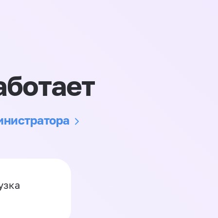
аботает
министратора
узка