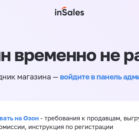
н временно не р
войдите в панель ад
дник магазина —
вать на Озон
- требования к продавцам, выгр
комиссии, инструкция по регистрации