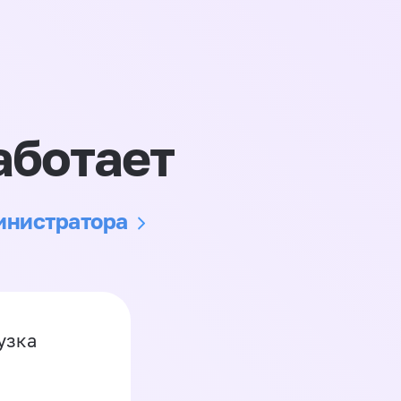
аботает
министратора
узка