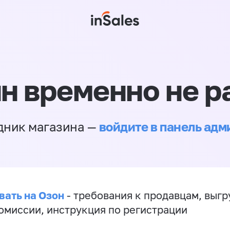
н временно не р
войдите в панель ад
дник магазина —
вать на Озон
- требования к продавцам, выгр
комиссии, инструкция по регистрации