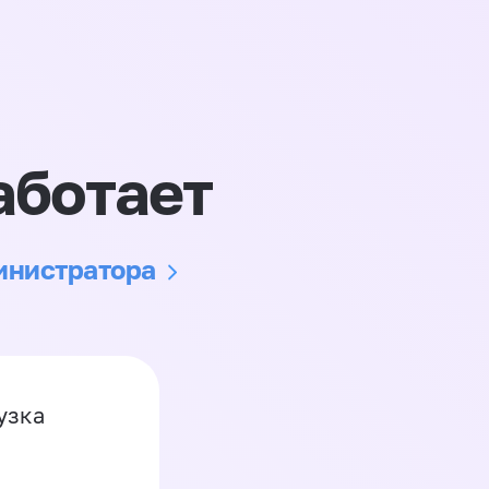
аботает
министратора
узка