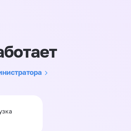
аботает
министратора
узка