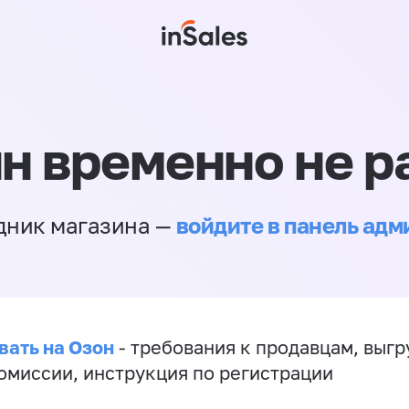
н временно не р
войдите в панель ад
дник магазина —
вать на Озон
- требования к продавцам, выгр
комиссии, инструкция по регистрации