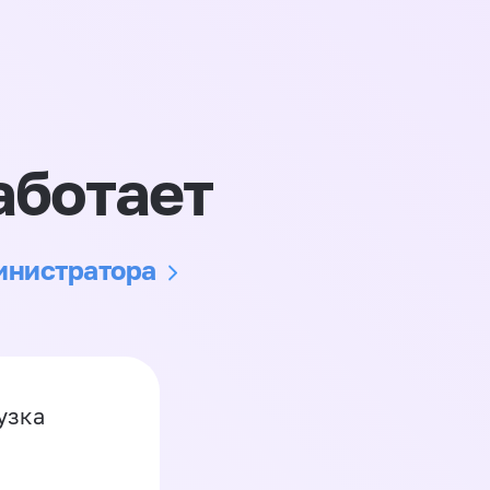
аботает
министратора
узка