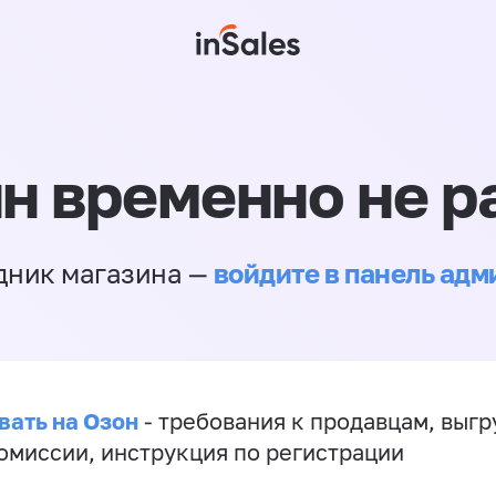
н временно не р
войдите в панель ад
дник магазина —
вать на Озон
- требования к продавцам, выгр
комиссии, инструкция по регистрации