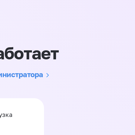
аботает
министратора
узка