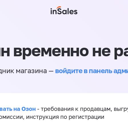
н временно не р
войдите в панель ад
дник магазина —
вать на Озон
- требования к продавцам, выгр
комиссии, инструкция по регистрации