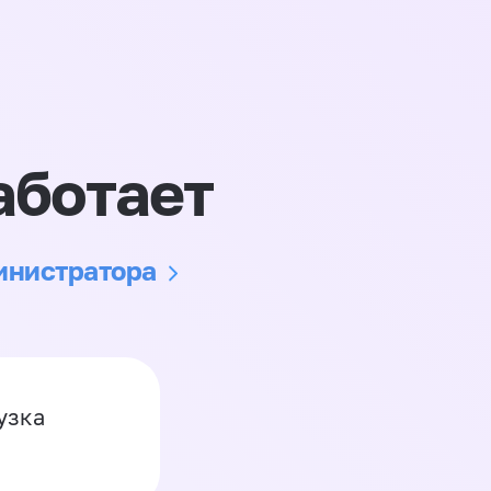
аботает
министратора
узка