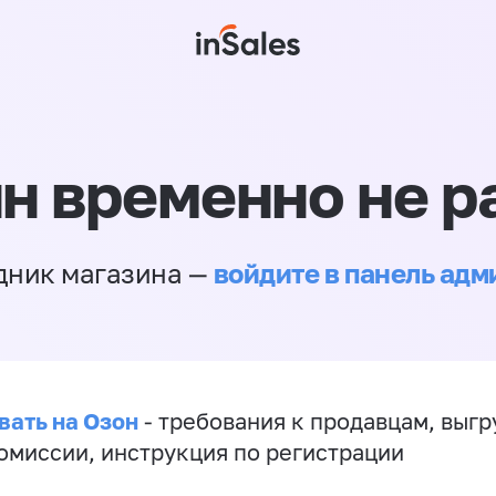
н временно не р
войдите в панель ад
дник магазина —
вать на Озон
- требования к продавцам, выгр
комиссии, инструкция по регистрации