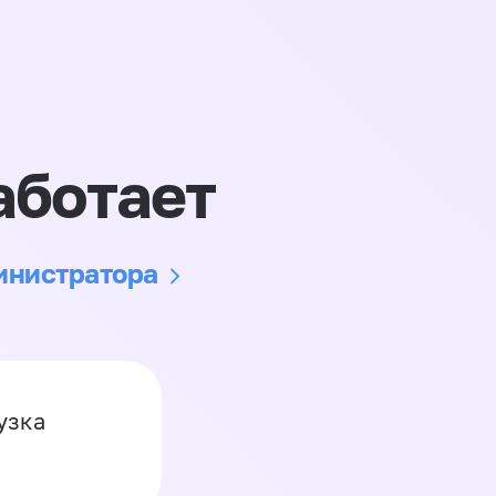
аботает
министратора
узка