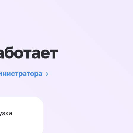
аботает
министратора
узка