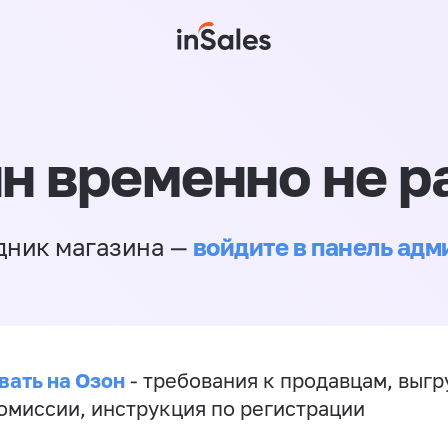
н временно не р
войдите в панель ад
дник магазина —
вать на Озон
- требования к продавцам, выгр
комиссии, инструкция по регистрации