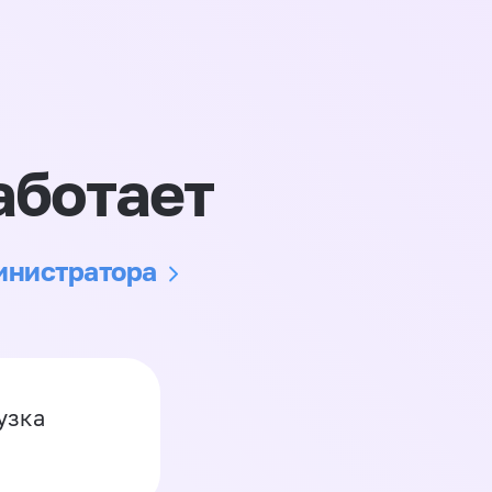
аботает
министратора
узка