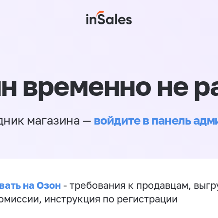
н временно не р
войдите в панель ад
дник магазина —
вать на Озон
- требования к продавцам, выгр
комиссии, инструкция по регистрации