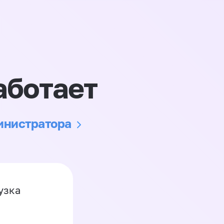
аботает
министратора
узка