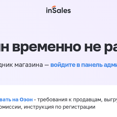
н временно не р
войдите в панель ад
дник магазина —
вать на Озон
- требования к продавцам, выгр
комиссии, инструкция по регистрации