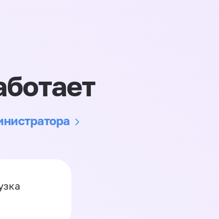
аботает
министратора
узка