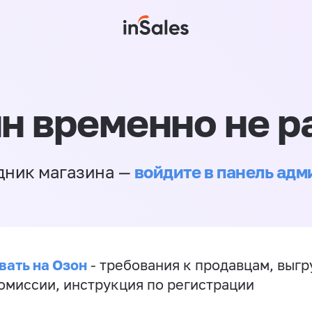
н временно не р
войдите в панель ад
дник магазина —
вать на Озон
- требования к продавцам, выгр
комиссии, инструкция по регистрации