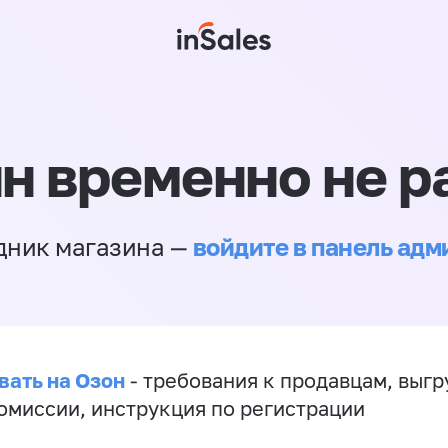
н временно не р
войдите в панель ад
дник магазина —
вать на Озон
- требования к продавцам, выгр
комиссии, инструкция по регистрации