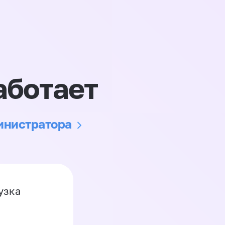
аботает
министратора
узка