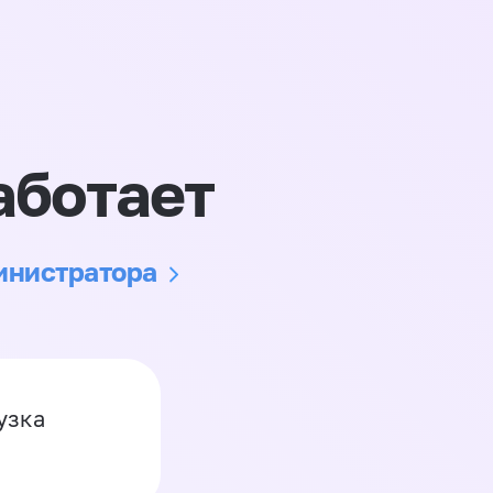
аботает
министратора
узка