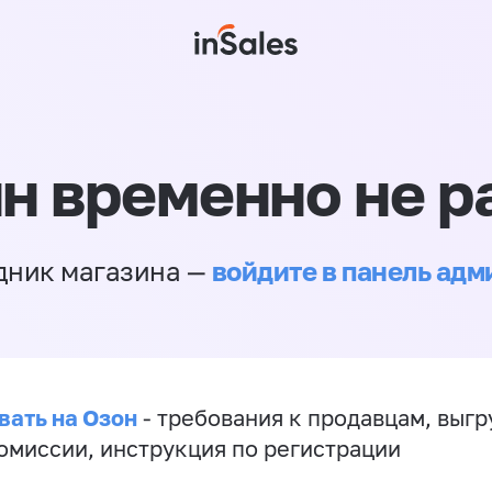
н временно не р
войдите в панель ад
дник магазина —
вать на Озон
- требования к продавцам, выгр
комиссии, инструкция по регистрации