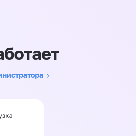
аботает
министратора
узка