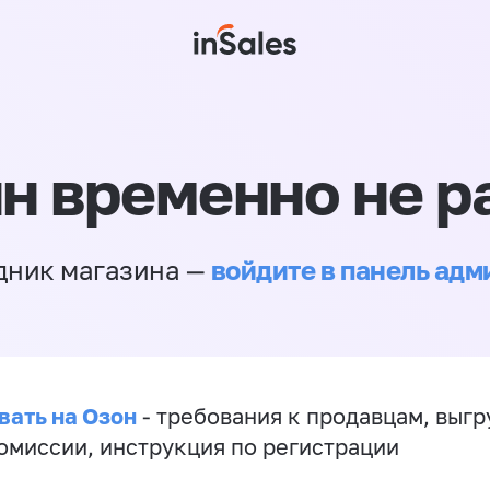
н временно не р
войдите в панель ад
дник магазина —
вать на Озон
- требования к продавцам, выгр
комиссии, инструкция по регистрации