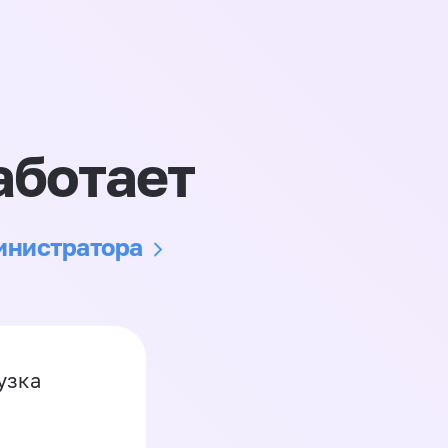
аботает
министратора
узка