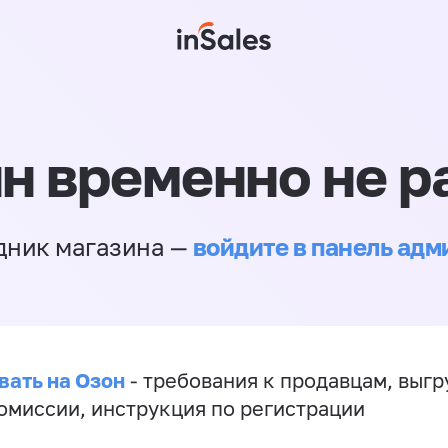
н временно не р
войдите в панель ад
дник магазина —
вать на Озон
- требования к продавцам, выгр
комиссии, инструкция по регистрации