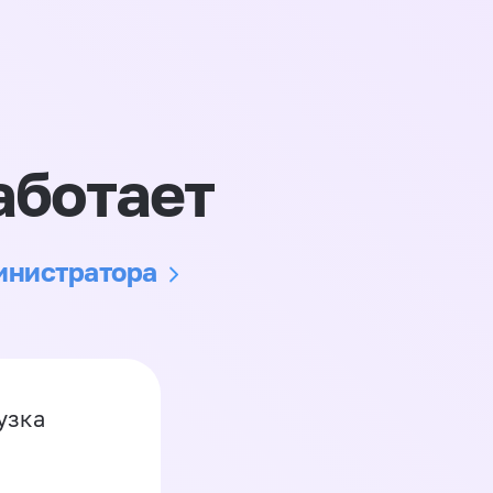
аботает
министратора
узка