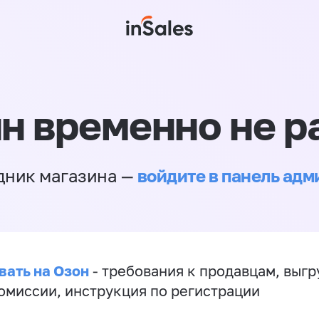
н временно не р
войдите в панель ад
дник магазина —
вать на Озон
- требования к продавцам, выгр
комиссии, инструкция по регистрации