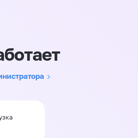
аботает
министратора
узка