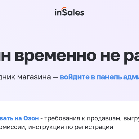
н временно не р
войдите в панель ад
дник магазина —
вать на Озон
- требования к продавцам, выгр
комиссии, инструкция по регистрации