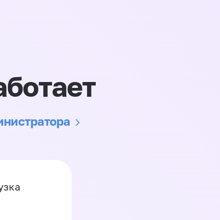
аботает
министратора
узка