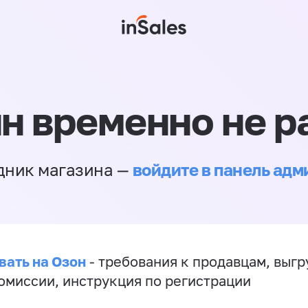
н временно не р
войдите в панель ад
дник магазина —
вать на Озон
- требования к продавцам, выгр
комиссии, инструкция по регистрации