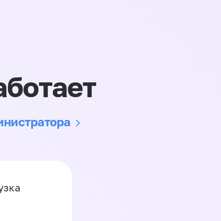
аботает
министратора
узка