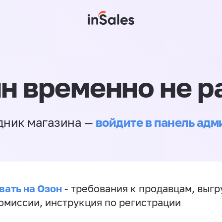
н временно не р
войдите в панель ад
дник магазина —
вать на Озон
- требования к продавцам, выгр
комиссии, инструкция по регистрации