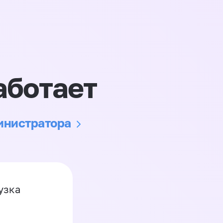
аботает
министратора
узка