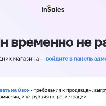
н временно не р
войдите в панель ад
дник магазина —
вать на Озон
- требования к продавцам, выгр
комиссии, инструкция по регистрации