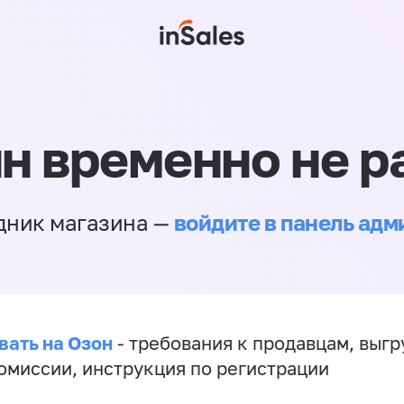
н временно не р
войдите в панель ад
дник магазина —
вать на Озон
- требования к продавцам, выгр
комиссии, инструкция по регистрации