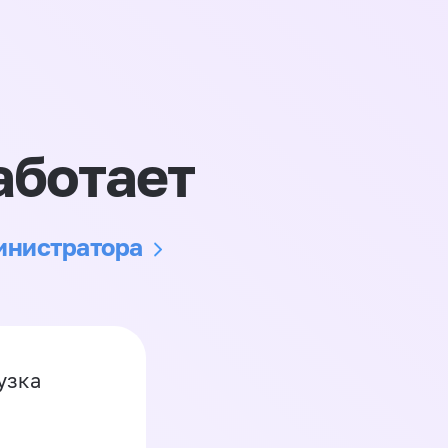
аботает
министратора
узка